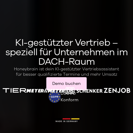
KI-gestützter Vertrieb –
speziell für Unternehmen im
DACH-Raum
H
o
n
e
y
b
r
a
i
n
i
s
t
d
e
i
n
K
I
-
g
e
s
t
ü
t
z
t
e
r
V
e
r
t
r
i
e
b
s
a
s
s
i
s
t
e
n
t
f
ü
r
b
e
s
s
e
r
q
u
a
l
i
f
i
z
i
e
r
t
e
T
e
r
m
i
n
e
u
n
d
m
e
h
r
U
m
s
a
t
z
Demo buchen
DSGVO
Konform