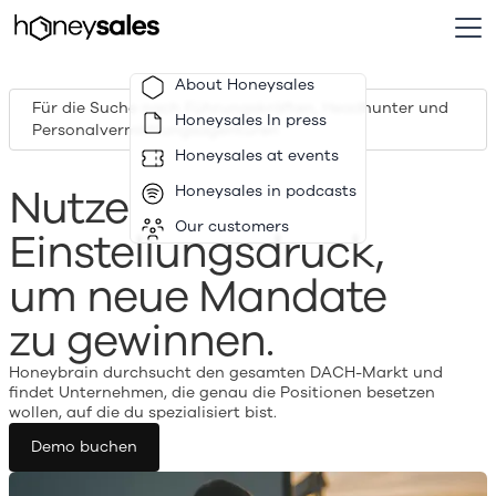
About Honeysales
Für die Suche nach Führungskräften, Headhunter und
Honeysales In press
Personalvermittlungsagenturen
Honeysales at events
Nutze
Honeysales in podcasts
Our customers
Einstellungsdruck,
um neue Mandate
zu gewinnen.
Honeybrain durchsucht den gesamten DACH-Markt und
findet Unternehmen, die genau die Positionen besetzen
wollen, auf die du spezialisiert bist.
Demo buchen