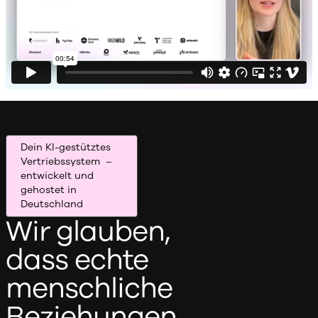
Dein KI-gestütztes
Vertriebssystem –
entwickelt und
gehostet in
Deutschland
Wir glauben,
dass echte
menschliche
Beziehungen