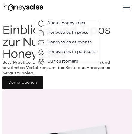
About Honeysales
Einblicke und Tipps
Honeysales In press
zur Nutzung von
Honeysales at events
Honeysales.
Honeysales in podcasts
Our customers
Best-Practice-Leitfäden mit Verkaufsmethoden und
bewährten Verfahren, um das Beste aus Honeysales
herauszuholen.
Demo buchen