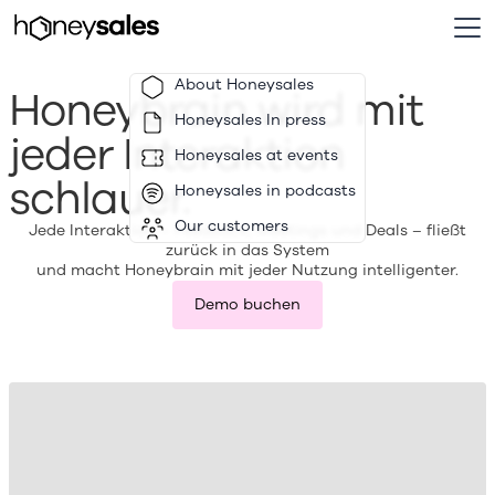
About Honeysales
Honeybrain wird mit
Honeysales In press
jeder Interaktion
Honeysales at events
schlauer.
Honeysales in podcasts
Our customers
Jede Interaktion – Feedback, Meetings und Deals – fließt
zurück in das System
und macht Honeybrain mit jeder Nutzung intelligenter.
Demo buchen