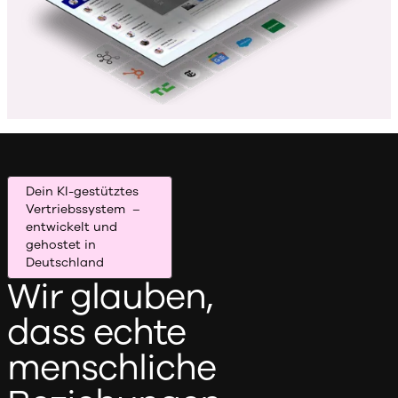
Dein KI-gestütztes
Vertriebssystem –
entwickelt und
gehostet in
Deutschland
Wir glauben,
dass echte
menschliche