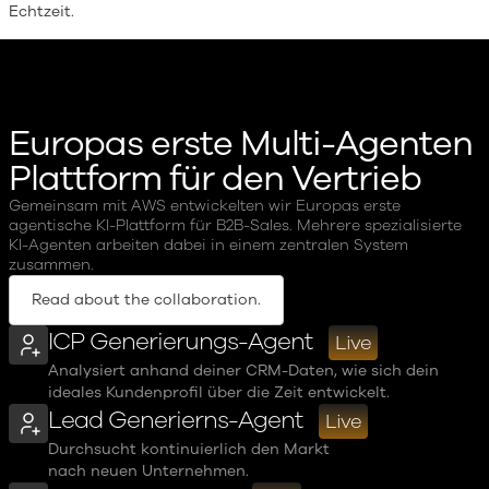
Echtzeit.
Europas erste Multi-Agenten
Plattform für den Vertrieb
Gemeinsam mit AWS entwickelten wir Europas erste
agentische KI-Plattform für B2B-Sales. Mehrere spezialisierte
KI-Agenten arbeiten dabei in einem zentralen System
zusammen.
Read about the collaboration.
ICP Generierungs-Agent
Live
Analysiert anhand deiner CRM-Daten, wie sich dein
ideales Kundenprofil über die Zeit entwickelt.
Lead Generierns-Agent
Live
Durchsucht kontinuierlich den Markt
nach neuen Unternehmen.